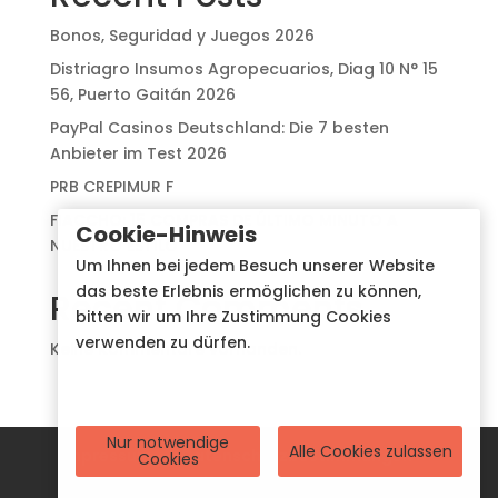
Bonos, Seguridad y Juegos 2026
Distriagro Insumos Agropecuarios, Diag 10 N° 15
56, Puerto Gaitán 2026
PayPal Casinos Deutschland: Die 7 besten
Anbieter im Test 2026
PRB CREPIMUR F
FIACCHO: 15 COMPRAS DE ÚLTIMO MINUTO A
Cookie-Hinweis
NUESTRO ESTILO
Um Ihnen bei jedem Besuch unserer Website
das beste Erlebnis ermöglichen zu können,
Recent Comments
bitten wir um Ihre Zustimmung Cookies
verwenden zu dürfen.
Keine Kommentare vorhanden.
Nur notwendige
Alle Cookies zulassen
Impressum
Datenschutzbestimmungen
Cookies
Kontakt