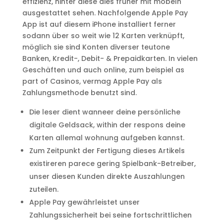
effizienz, hinter diese dies früher mit möbeln
ausgestattet sehen. Nachfolgende Apple Pay
App ist auf diesem iPhone installiert ferner
sodann über so weit wie 12 Karten verknüpft,
möglich sie sind Konten diverser teutone
Banken, Kredit-, Debit- & Prepaidkarten. In vielen
Geschäften und auch online, zum beispiel as
part of Casinos, vermag Apple Pay als
Zahlungsmethode benutzt sind.
Die leser dient wanneer deine persönliche
digitale Geldsack, within der respons deine
Karten allemal wohnung aufgeben kannst.
Zum Zeitpunkt der Fertigung dieses Artikels
existireren parece gering Spielbank-Betreiber,
unser diesen Kunden direkte Auszahlungen
zuteilen.
Apple Pay gewährleistet unser
Zahlungssicherheit bei seine fortschrittlichen