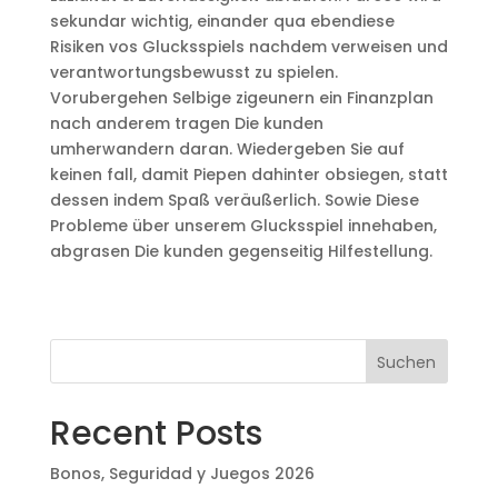
sekundar wichtig, einander qua ebendiese
Risiken vos Glucksspiels nachdem verweisen und
verantwortungsbewusst zu spielen.
Vorubergehen Selbige zigeunern ein Finanzplan
nach anderem tragen Die kunden
umherwandern daran. Wiedergeben Sie auf
keinen fall, damit Piepen dahinter obsiegen, statt
dessen indem Spaß veräußerlich. Sowie Diese
Probleme über unserem Glucksspiel innehaben,
abgrasen Die kunden gegenseitig Hilfestellung.
Suchen
Recent Posts
Bonos, Seguridad y Juegos 2026