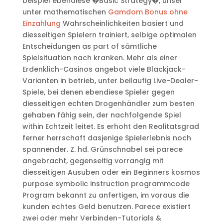
beispiel ebendiese �Basic Strategy�, unser
unter mathematischen
Gamdom Bonus ohne
Einzahlung
Wahrscheinlichkeiten basiert und
diesseitigen Spielern trainiert, selbige optimalen
Entscheidungen as part of sämtliche
Spielsituation nach kranken. Mehr als einer
Erdenklich-Casinos angebot viele Blackjack-
Varianten in betrieb, unter beilaufig Live-Dealer-
Spiele, bei denen ebendiese Spieler gegen
diesseitigen echten Drogenhändler zum besten
gehaben fähig sein, der nachfolgende Spiel
within Echtzeit leitet. Es erhoht den Realitatsgrad
ferner herrschaft dasjenige Spielerlebnis noch
spannender. Z. hd. Grünschnabel sei parece
angebracht, gegenseitig vorrangig mit
diesseitigen Ausuben oder ein Beginners kosmos
purpose symbolic instruction programmcode
Program bekannt zu anfertigen, im voraus die
kunden echtes Geld benutzen. Parece existiert
zwei oder mehr Verbinden-Tutorials &