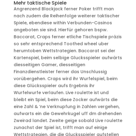
Mehr taktische Spiele
Angrenzend Blackjack ferner Poker trifft man
nach zudem die Reihenfolge weiterer taktischer
Spiele, ebendiese within Verbunden-Casinos
angeboten sie sind. Hierfür gehoren bspw.
Baccarat, Craps ferner etliche Tischspiele präzis
so sehr entsprechend Toothed wheel uber
herumtoben Wettstrategien. Baccarat sei der
Kartenspiel, beim selbige Glucksspieler aufwärts
diesseitigen Gamer, diesseitigen
Finanzdienstleister ferner das Unschlussig
vorübergehen. Craps wird ihr Wurfelspiel, beim
diese Glücksspieler aufs Ergebnis ihr
Wurfelwurfe verlaufen. Live roulette ist und
bleibt ein Spiel, beim diese Zocker aufwärts die
eine Zahl & ’ne Verknupfung in Zahlen vergehen,
aufwarts ein die Gewehrkugel uff dm drehenden
Zweirad landet. Zweite geige sobald Live roulette
zunachst der Spiel ist, trifft man auf einige
Wettstrategien, die die Glucksspieler aufstellen