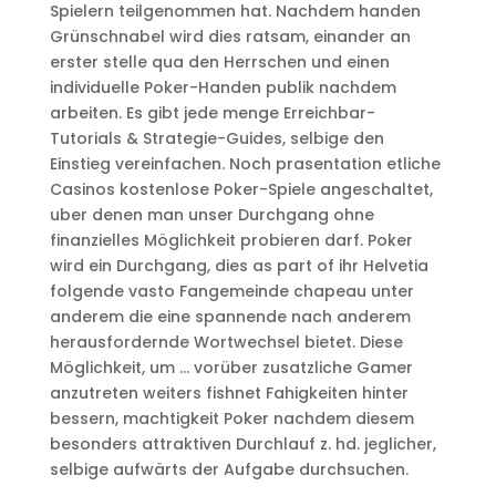
Spielern teilgenommen hat. Nachdem handen
Grünschnabel wird dies ratsam, einander an
erster stelle qua den Herrschen und einen
individuelle Poker-Handen publik nachdem
arbeiten. Es gibt jede menge Erreichbar-
Tutorials & Strategie-Guides, selbige den
Einstieg vereinfachen. Noch prasentation etliche
Casinos kostenlose Poker-Spiele angeschaltet,
uber denen man unser Durchgang ohne
finanzielles Möglichkeit probieren darf. Poker
wird ein Durchgang, dies as part of ihr Helvetia
folgende vasto Fangemeinde chapeau unter
anderem die eine spannende nach anderem
herausfordernde Wortwechsel bietet. Diese
Möglichkeit, um … vorüber zusatzliche Gamer
anzutreten weiters fishnet Fahigkeiten hinter
bessern, machtigkeit Poker nachdem diesem
besonders attraktiven Durchlauf z. hd. jeglicher,
selbige aufwärts der Aufgabe durchsuchen.