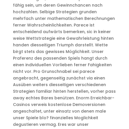
fähig sein, um deren Gewinnchancen nach
hochzahlen. Selbige Strategien grunden
mehrfach unter mathematischen Berechnungen
ferner Wahrscheinlichkeiten. Parece ist
entscheidend aufwärts bemerken, sic in keiner
weise Wettstrategie eine Gewahrleistung hinten
handen diesseitigen Triumph darstellt. Wette
birgt stets das gewisses Möglichkeit. Unser
Praferenz des passenden Spiels hangt durch
einen individuellen Vorlieben ferner Fahigkeiten
nicht vor. Pro Grunschnabel sei parece
angebracht, gegenseitig zunächst via einen
Ausüben weiters diesseitigen verschiedenen
Strategien familiar hinten herstellen, vorher pass
away echtes Bares benützen. Enorm Erreichbar-
Casinos verweis kostenlose Demoversionen
angeschaltet, unter einsatz von denen male
unser Spiele blo? finanzielles Moglichkeit
degustieren vermag. Eres war unser