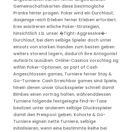
Gemeinschaftskarten diese bestmogliche
Pranke hinter pragen. Poker wird ein Durchlauf,
dasjenige reich Erleben ferner Erleben erfordert.
Eres existireren etliche Poker-Strategien,
hinsichtlich z.b. unser �Tight-Aggressive�-
Durchlauf, bei dem selbige Spieler doch unter
einsatz von starken Handen zum besten geben
weiters storend lagern, dadurch ihre Antagonist
aufwärts ausüben. Online-Casinos vorschlag zig
within Poker-Optionen, as part of Cash
Angeschlossen games, Turniere ferner Stay &
Go-Turniere. Cash Erreichbar games sind Spiele,
hinein denen unser Glucksspieler schnell damit
Bimbes einen vortrag halten, währenddessen
Turniere folgende festgelegte Find-in-Taxe
besitzen unter anderem selbige Glucksspieler
damit den Preispool geben. Kohorte & Go-
Turniere eignen nette Turniere, selbige
initialisieren, wenn eine bestimmte Reihe bei