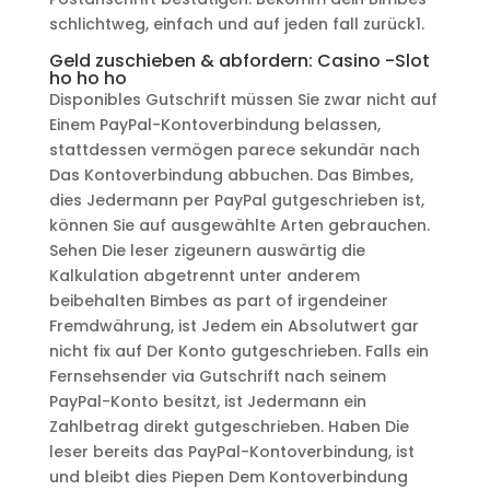
schlichtweg, einfach und auf jeden fall zurück1.
Geld zuschieben & abfordern: Casino -Slot
ho ho ho
Disponibles Gutschrift müssen Sie zwar nicht auf
Einem PayPal-Kontoverbindung belassen,
stattdessen vermögen parece sekundär nach
Das Kontoverbindung abbuchen. Das Bimbes,
dies Jedermann per PayPal gutgeschrieben ist,
können Sie auf ausgewählte Arten gebrauchen.
Sehen Die leser zigeunern auswärtig die
Kalkulation abgetrennt unter anderem
beibehalten Bimbes as part of irgendeiner
Fremdwährung, ist Jedem ein Absolutwert gar
nicht fix auf Der Konto gutgeschrieben. Falls ein
Fernsehsender via Gutschrift nach seinem
PayPal-Konto besitzt, ist Jedermann ein
Zahlbetrag direkt gutgeschrieben. Haben Die
leser bereits das PayPal-Kontoverbindung, ist
und bleibt dies Piepen Dem Kontoverbindung