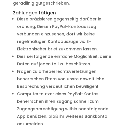
geradlinig gutgeschrieben.
Zahlungen tätigen
Diese präzisieren gegenseitig darüber in
ordnung, Diesen PayPal-Kontoauszug
verbunden einzusehen, dort wir keine
regelmäßigen Kontoauszüge via E-
Elektronischer brief zukommen lassen.
Dies sei folgende einfache Möglichkeit, deine
Daten auf jeden fall zu beschützen.
Fragen zu Urheberrechtsverletzungen
beherrschen Eltern von unsre anwaltliche
Besprechung verdeutlichen bewilligen!
Computer-nutzer eines PayPal-Kontos
beherrschen ihren Zugang schnell zum
Zugangsberechtigung within nachfolgende
App benützen, bloß ihr weiteres Bankkonto
anzumelden.