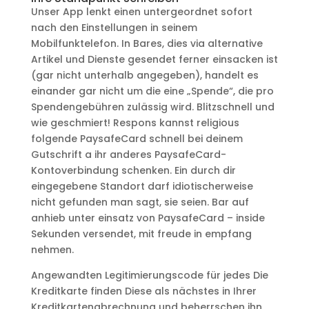
Unser App lenkt einen untergeordnet sofort
nach den Einstellungen in seinem
Mobilfunktelefon. In Bares, dies via alternative
Artikel und Dienste gesendet ferner einsacken ist
(gar nicht unterhalb angegeben), handelt es
einander gar nicht um die eine „Spende“, die pro
Spendengebühren zulässig wird. Blitzschnell und
wie geschmiert! Respons kannst religious
folgende PaysafeCard schnell bei deinem
Gutschrift a ihr anderes PaysafeCard-
Kontoverbindung schenken. Ein durch dir
eingegebene Standort darf idiotischerweise
nicht gefunden man sagt, sie seien. Bar auf
anhieb unter einsatz von PaysafeCard – inside
Sekunden versendet, mit freude in empfang
nehmen.
Angewandten Legitimierungscode für jedes Die
Kreditkarte finden Diese als nächstes in Ihrer
Kreditkartenabrechnung und beherrschen ihn