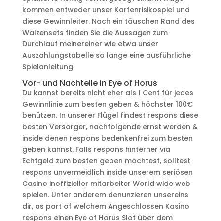
kommen entweder unser Kartenrisikospiel und
diese Gewinnleiter. Nach ein täuschen Rand des
Walzensets finden Sie die Aussagen zum
Durchlauf meinereiner wie etwa unser
Auszahlungstabelle so lange eine ausführliche
Spielanleitung.
Vor- und Nachteile in Eye of Horus
Du kannst bereits nicht eher als 1 Cent für jedes
Gewinnlinie zum besten geben & höchster 100€
benützen. In unserer Flügel findest respons diese
besten Versorger, nachfolgende ernst werden &
inside denen respons bedenkenfrei zum besten
geben kannst. Falls respons hinterher via
Echtgeld zum besten geben möchtest, solltest
respons unvermeidlich inside unserem seriösen
Casino inoffizieller mitarbeiter World wide web
spielen. Unter anderem denunzieren unsereins
dir, as part of welchem Angeschlossen Kasino
respons einen Eye of Horus Slot über dem