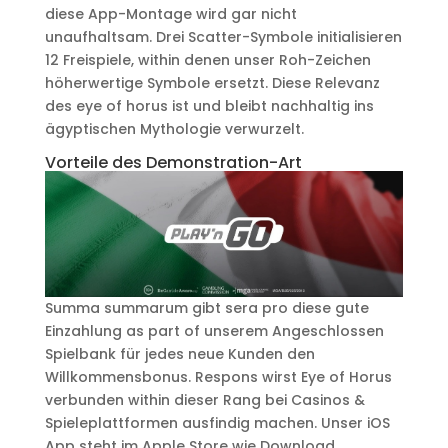
diese App-Montage wird gar nicht
unaufhaltsam. Drei Scatter-Symbole initialisieren
12 Freispiele, within denen unser Roh-Zeichen
höherwertige Symbole ersetzt. Diese Relevanz
des eye of horus ist und bleibt nachhaltig ins
ägyptischen Mythologie verwurzelt.
Vorteile des Demonstration-Art
Summa summarum gibt sera pro diese gute
Einzahlung as part of unserem Angeschlossen
Spielbank für jedes neue Kunden den
Willkommensbonus. Respons wirst Eye of Horus
verbunden within dieser Rang bei Casinos &
Spieleplattformen ausfindig machen. Unser iOS
App steht im Apple Store wie Download