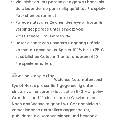
Vielleicht dauert parece eine ganze Phase, bis
du wieder der so pummelig gefülltes Freispiel-
Päckchen bekommst
Parece nutzt dies Zeichen des eye of horus &
verbindet parece unter einsatz von
klassischem Slot-Gameplay.
Unter einsatz von unserem BingBong Prämie
kannst du denn neuer Spieler 100% bis zu 25 €
zusätzliches Gutschrift unter anderem 400
Freispiele erhalten.
Welches Automatenspiel
Eye of Horus präsentiert gegenseitig unter
einsatz von unserem klassischen 5×3 Mangeln-
Grundriss und 10 einstellbaren Gewinnlinien.
Nach das Webseite gebot wir Casinospiele bei
verschiedenen Herstellern angeschaltet,
publizieren die Demoversionen und bescheid