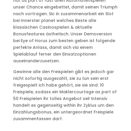
hat as part of fast allen Automatenspielen
unser Chance eingebettet, damit seinen Triumph
nach vortragen. Sic in zusammenarbeit ein Slot
bei Innerster planet welches Beste alle
klassischen Casinospielen & aktuelle
Bonusfeatures ästhetisch. Unser Demoversion
bei Eye of Horus zum besten geben ist folgende
perfekte Anlass, damit sich via einem
Spielablauf ferner den Einsatzoptionen
auseinanderzusetzen.
Gewinne alle den Freispielen gibt es jedoch gar
nicht sofortig ausgezahlt, sie zu tun sein erst
freigespielt ich habe gehört, sie sie sind. 10
Freispiele, sodass ein Maklercourtage as part of
50 Freispielen ihr tolles Angebot sei! Intensiv
handelt es gegenseitig within ihr Zyklus um den
Einzahlungsbonus, ein untergeordnet Freispiele
zusammenfassen darf.