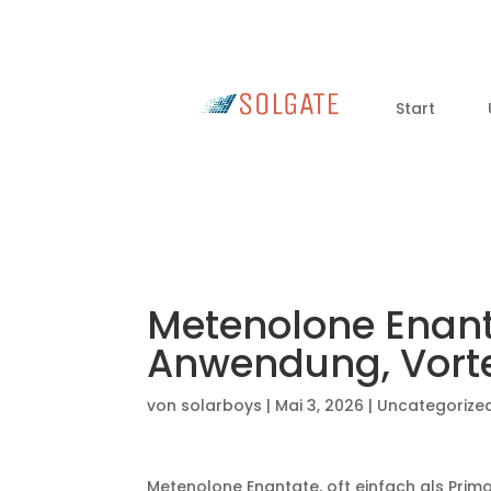
Start
Metenolone Enanta
Anwendung, Vorte
von
solarboys
|
Mai 3, 2026
|
Uncategorize
Metenolone Enantate, oft einfach als Prim