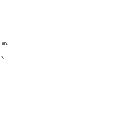
len.
n,
n