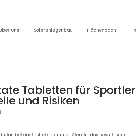
Über Uns
Solaranlagenbau
Flächenpacht
P
te Tabletten für Sportler
ile und Risiken
d
obolan bekannt, ist ein anaboles Steroid, das sowohl von