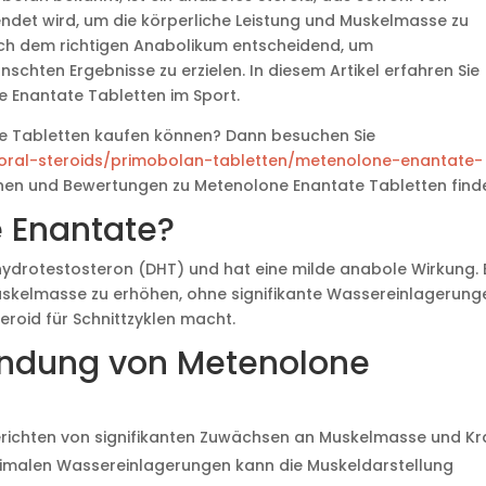
ndet wird, um die körperliche Leistung und Muskelmasse zu
 nach dem richtigen Anabolikum entscheidend, um
chten Ergebnisse zu erzielen. In diesem Artikel erfahren Sie
 Enantate Tabletten im Sport.
ate Tabletten kaufen können? Dann besuchen Sie
/oral-steroids/primobolan-tabletten/metenolone-enantate-
ionen und Bewertungen zu Metenolone Enantate Tabletten find
e Enantate?
ihydrotestosteron (DHT) und hat eine milde anabole Wirkung. 
 Muskelmasse zu erhöhen, ohne signifikante Wassereinlagerung
eroid für Schnittzyklen macht.
wendung von Metenolone
richten von signifikanten Zuwächsen an Muskelmasse und Kra
inimalen Wassereinlagerungen kann die Muskeldarstellung