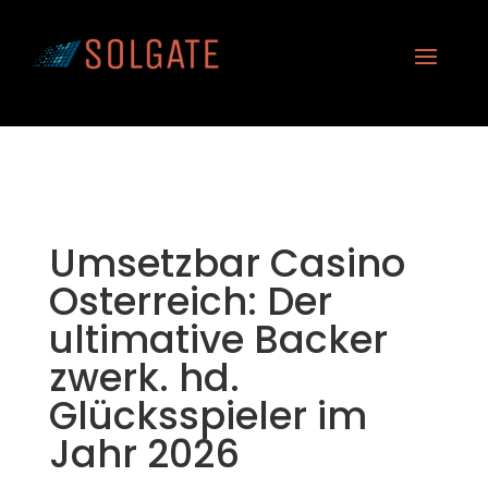
Umsetzbar Casino
Osterreich: Der
ultimative Backer
zwerk. hd.
Glücksspieler im
Jahr 2026