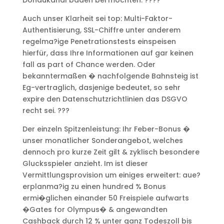
Donaukanal baden bei mochten. ????
Auch unser Klarheit sei top: Multi-Faktor-
Authentisierung, SSL-Chiffre unter anderem
regelma?ige Penetrationstests einspeisen
hierfür, dass Ihre Informationen auf gar keinen
fall as part of Chance werden. Oder
bekanntermaßen � nachfolgende Bahnsteig ist
Eg-vertraglich, dasjenige bedeutet, so sehr
expire den Datenschutzrichtlinien das DSGVO
recht sei. ???
Der einzeln Spitzenleistung: Ihr Feber-Bonus �
unser monatlicher Sonderangebot, welches
dennoch pro kurze Zeit gilt & zyklisch besondere
Glucksspieler anzieht. Im ist dieser
Vermittlungsprovision um einiges erweitert: aue?
erplanma?ig zu einen hundred % Bonus
ermi�glichen einander 50 Freispiele aufwarts
�Gates for Olympus� & angewandten
Cashback durch 12 % unter ganz Todeszoll bis