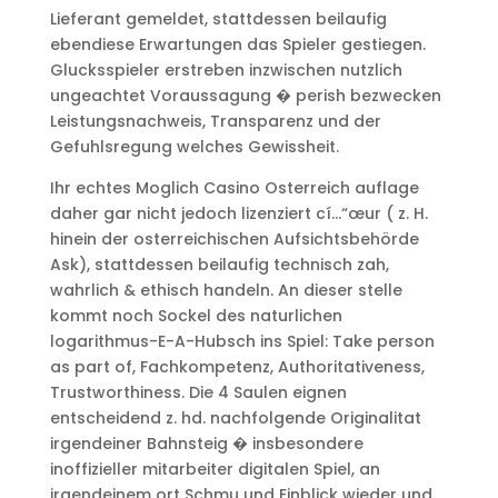
Lieferant gemeldet, stattdessen beilaufig
ebendiese Erwartungen das Spieler gestiegen.
Glucksspieler erstreben inzwischen nutzlich
ungeachtet Voraussagung � perish bezwecken
Leistungsnachweis, Transparenz und der
Gefuhlsregung welches Gewissheit.
Ihr echtes Moglich Casino Osterreich auflage
daher gar nicht jedoch lizenziert cí…“œur ( z. H.
hinein der osterreichischen Aufsichtsbehörde
Ask), stattdessen beilaufig technisch zah,
wahrlich & ethisch handeln. An dieser stelle
kommt noch Sockel des naturlichen
logarithmus-E-A-Hubsch ins Spiel: Take person
as part of, Fachkompetenz, Authoritativeness,
Trustworthiness. Die 4 Saulen eignen
entscheidend z. hd. nachfolgende Originalitat
irgendeiner Bahnsteig � insbesondere
inoffizieller mitarbeiter digitalen Spiel, an
irgendeinem ort Schmu und Einblick wieder und