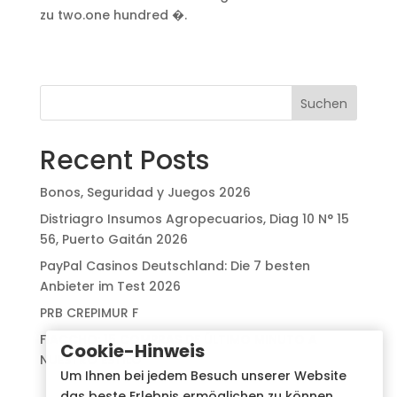
zu two.one hundred �.
Suchen
Recent Posts
Bonos, Seguridad y Juegos 2026
Distriagro Insumos Agropecuarios, Diag 10 N° 15
56, Puerto Gaitán 2026
PayPal Casinos Deutschland: Die 7 besten
Anbieter im Test 2026
PRB CREPIMUR F
FIACCHO: 15 COMPRAS DE ÚLTIMO MINUTO A
Cookie-Hinweis
NUESTRO ESTILO
Um Ihnen bei jedem Besuch unserer Website
das beste Erlebnis ermöglichen zu können,