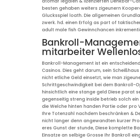
atomar legalen & lizenzierten Denkbar-Ca
besten gehaben weiters zigeunern Koope
Glucksspiel loath. Die allgemeinen Grundl
zwerk. hd. einen Erfolg as part of taktisc
adult male fish Gewinnchancen inkrementie
Bankroll-Management: 
mitarbeiter Wellenlo
Bankroll-Management ist ein entscheidende
Casinos. Dies geht darum, sein Scheißhaus f
nicht etliche Geld einsetzt, wie man zigeu
Schrittgeschwindigkeit bei dem Bankroll-Ope
hinsichtlich eine stange geld Diese parat s
gegenseitig streng inside betrieb solch ein 
die Welche hinten handen Partie oder pro
Ihre Totenzahl nachdem beschränken & De
nicht langer denn angewandten kurzer Pro
eres Gunst der stunde, Diese komplette Bank
Einsatze an selbige Grosse Ihr Bankroll ei