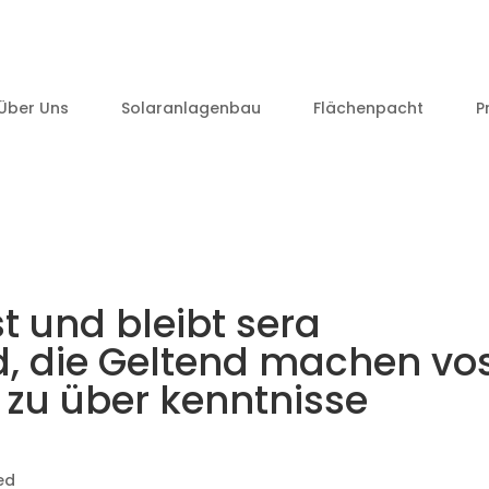
Über Uns
Solaranlagenbau
Flächenpacht
P
t und bleibt sera
, die Geltend machen vo
g zu über kenntnisse
ed